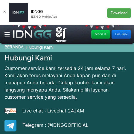
×
IDNGG
Download
IDNGG Mobile App
MASUK
DAFTAR
BERANDA
Hubungi Kami
Hubungi Kami
Customer service kami tersedia 24 jam selama 7 hari.
Kami akan terus melayani Anda kapan pun dan di
manapun Anda berada. Cukup kontak kami akan
langsung menyapa Anda. Silakan pilih layanan
customer service yang tersedia.
Live chat : Livechat 24JAM
Telegram : @IDNGGOFFICIAL