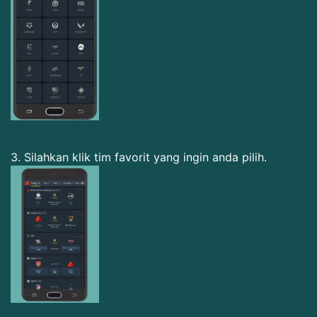
3. Silahkan klik tim favorit yang ingin anda pilih.