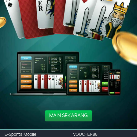
MAIN SEKARANG
E-Sports Mobile
VOUCHER88