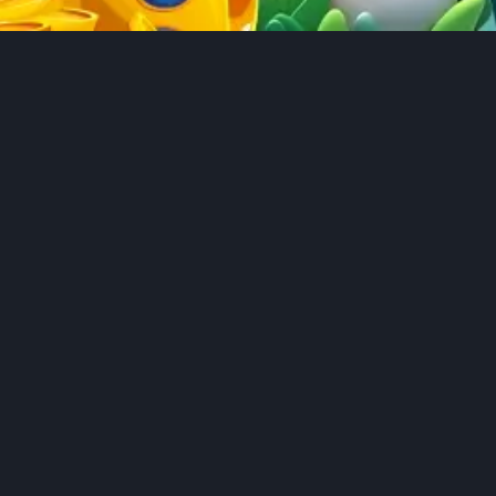
UCHER88
Kalkulator Mix Parlay
LINK ID
Lisensi
ne Terpercaya & Terbesar Di Indonesia
terbaik dan terpercaya di seluruh indonesia dengan menyediakan banyak permai