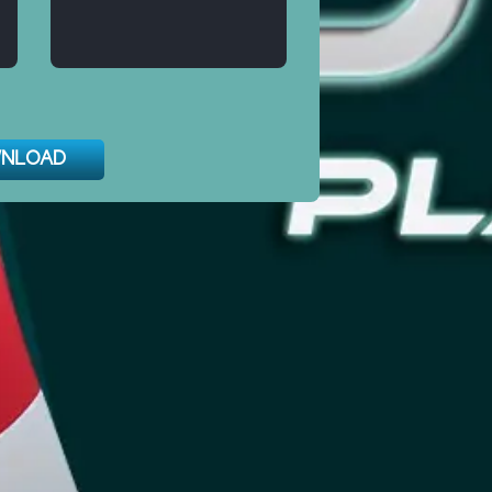
NLOAD