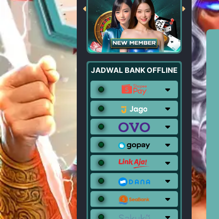
JADWAL BANK OFFLINE