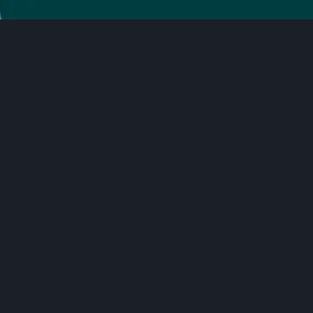
NGG
DEPOSIT EWALLET
nan